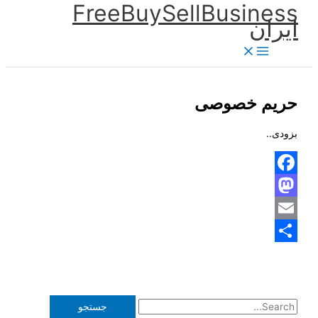
FreeBuySellBusiness
پرش
ایران
به
محتوا
حریم خصوصی
بزودی..
Facebook
Mastodon
Email
Share
ج