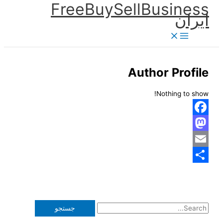
FreeBuySellBusiness
پرش
ایران
به
محتوا
Author Profile
Nothing to show!
Facebook
Mastodon
Email
Share
ج
س