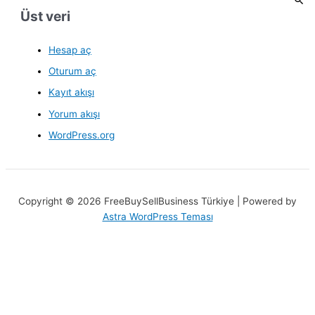
o
Üst veri
r
:
Hesap aç
Oturum aç
Kayıt akışı
Yorum akışı
WordPress.org
Copyright © 2026 FreeBuySellBusiness Türkiye | Powered by
Astra WordPress Teması