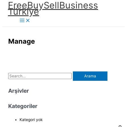
FreeBuySellBusiness
İçeriğe
Türkiye
atla
Manage
S
e
Arşivler
a
r
Kategoriler
c
h
Kategori yok
f